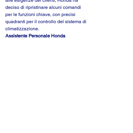
alle esigenze dei clienti, Honda ha 
deciso di ripristinare alcuni comandi 
per le funzioni chiave, con precisi 
quadranti per il controllo del sistema di 
climatizzazione.
Assistente Personale Honda
I servizi connessi e le app integrate 
nella plancia digitale touchscreen 
possono essere attivati anche 
attraverso dei semplici comandi vocali, 
grazie all’Assistente Personale Honda. 
Questa funzione, impiegata per la 
prima volta a bordo della nuovissima 
Honda 
e
, rappresenta una funzione di 
intelligenza artificiale (IA) di ultima 
generazione che sfrutta capacità 
esclusive di comprensione del contesto 
per creare conversazioni naturali e 
fornire accesso a una serie di servizi 