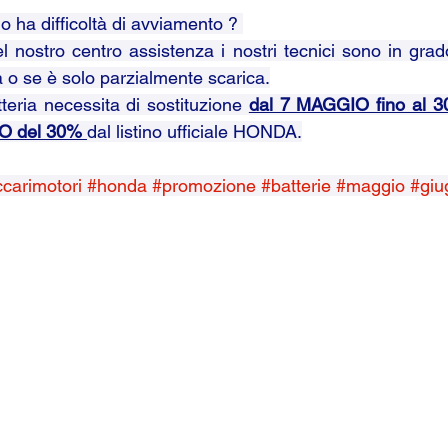
lle su 5.
o ha difficoltà di avviamento ? 
l nostro centro assistenza i nostri tecnici sono in grad
a o se è solo parzialmente scarica.
teria necessita di sostituzione 
dal 7 MAGGIO fino al 
 del 30% 
dal listino ufficiale HONDA.
carimotori
#honda
#promozione
#batterie
#maggio
#giu