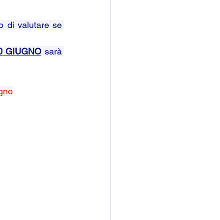
o di valutare se 
30 GIUGNO
 sarà 
gno