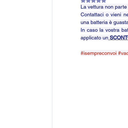
Valutazione NaN ste
La vettura non parte 
Contattaci o vieni ne
una batteria è guast
In caso la vostra bat
applicato un
 SCONTO
#isempreconvoi
#vac