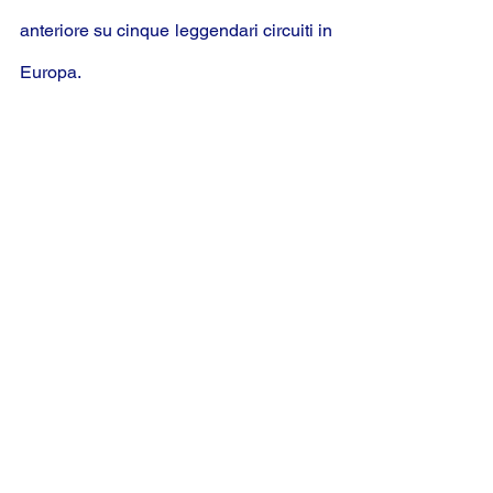
anteriore su cinque leggendari circuiti in 
Europa.
Maggiori informazioni sulla nuova Civic 
Type R saranno condivise al momento 
del lancio nella seconda parte del 2022.
#record
#new
#civic
#typer
#suzuka
Mostra tutti
Post recenti