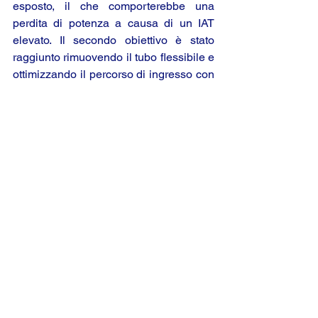
esposto, il che comporterebbe una 
perdita di potenza a causa di un IAT 
elevato. Il secondo obiettivo è stato 
raggiunto rimuovendo il tubo flessibile e 
ottimizzando il percorso di ingresso con 
uno stack Venturi collegato direttamente 
al filtro. Inoltre, abbiamo aggiunto un 
secondo ingresso all'airbox con una 
presa d'aria che aspira l'aria dall'area 
dell'ala interna. Questo raddoppia quasi 
l'area della sezione trasversale totale 
attraverso la quale il turbo può attingere 
rispetto alla singola entrata sul sistema 
di serie. Il nostro involucro airbox in 
carbonio è stato progettato per 
massimizzare l'uso del volume 
disponibile e bloccare tutte le fonti di 
calore. I miglioramenti delle prestazioni 
e l'estetica risultanti sono leader del 