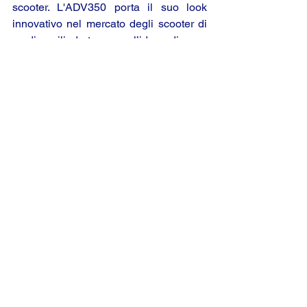
scooter. L'ADV350 porta il suo look 
innovativo nel mercato degli scooter di 
media cilindrata con l’idea di una 
‘Nuova Urban Adventure’
. L'aspetto off-
road si abbina alla sua autentica 
capacità di affrontare anche le strade 
più difficili grazie a delle sospensioni 
uniche nel loro genere.
A completare la line-up dei vincitori è il 
nuovo generatore EU32i lanciato di 
recente, che offre un'immensa potenza 
in un pacchetto dal design intelligente e 
di facile. Presenta in anteprima 
mondiale l’integrazione di un motore ad 
alte prestazioni in un generatore 
portatile a benzina, capace di offrire una 
straordinaria potenza di 3.200 watt e 
una performance continua, prima 
possibile solo con le auto e i motori 